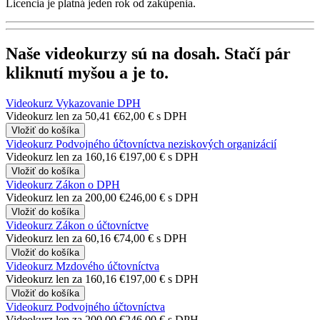
Licencia je platná jeden rok od zakúpenia.
Naše
videokurzy
sú
na dosah
. Stačí pár
kliknutí myšou a je to.
Videokurz Vykazovanie DPH
Videokurz len za
50,41 €
62,00 €
s DPH
Videokurz Podvojného účtovníctva neziskových organizácií
Videokurz len za
160,16 €
197,00 €
s DPH
Videokurz Zákon o DPH
Videokurz len za
200,00 €
246,00 €
s DPH
Videokurz Zákon o účtovníctve
Videokurz len za
60,16 €
74,00 €
s DPH
Videokurz Mzdového účtovníctva
Videokurz len za
160,16 €
197,00 €
s DPH
Videokurz Podvojného účtovníctva
Videokurz len za
200,00 €
246,00 €
s DPH