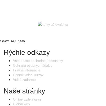
Spojte sa s nami
Rýchle odkazy
Všeobecné obchodné podmienky
Ochrana osobných údajov
Právne informácie
Cenník video kurzov
Videá zadarmo
Naše stránky
Online vzdelávanie
Global web