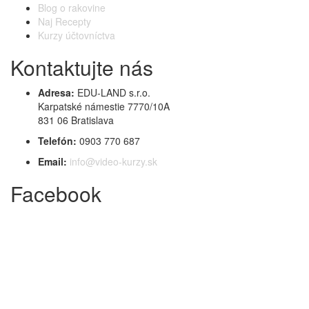
Blog o rakovine
Naj Recepty
Kurzy účtovníctva
Kontaktujte nás
Adresa:
EDU-LAND s.r.o.
Karpatské námestie 7770/10A
831 06 Bratislava
Telefón:
0903 770 687
Email:
info@video-kurzy.sk
Facebook