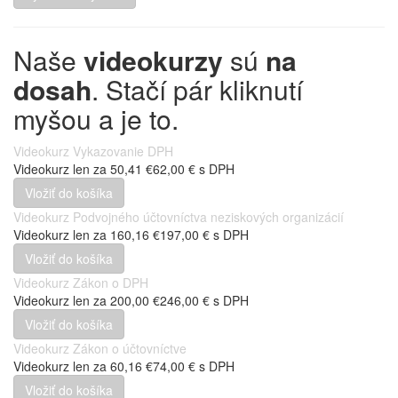
Naše
videokurzy
sú
na
dosah
. Stačí pár kliknutí
myšou a je to.
Videokurz Vykazovanie DPH
Videokurz len za
50,41 €
62,00 €
s DPH
Videokurz Podvojného účtovníctva neziskových organizácií
Videokurz len za
160,16 €
197,00 €
s DPH
Videokurz Zákon o DPH
Videokurz len za
200,00 €
246,00 €
s DPH
Videokurz Zákon o účtovníctve
Videokurz len za
60,16 €
74,00 €
s DPH