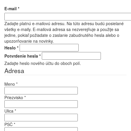
E-mail
*
Zadajte platnú e-mailovú adresu. Na túto adresu budú posielané
všetky e-maily. E-mailová adresa sa nezverejňuje a použije sa
jedine, pokiaľ požiadate o zaslanie zabudnutého hesla alebo o
upozorňovanie na novinky.
Heslo
*
Potvrdenie hesla
*
Zadajte heslo nového účtu do oboch polí.
Adresa
Meno
*
Priezvisko
*
Ulica
*
PSČ
*