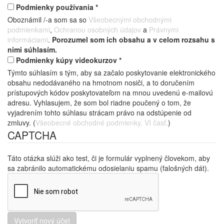
Podmienky používania
*
Oboznámil /-a som sa so
Všeobecnými obchodnými
podmienkami
,
Ochranou osobných údajov
a
Právnymi
informáciami
.
Porozumel som ich obsahu a v celom rozsahu s
nimi súhlasím.
Podmienky kúpy videokurzov
*
Týmto súhlasím s tým, aby sa začalo poskytovanie elektronického
obsahu nedodávaného na hmotnom nosiči, a to doručením
prístupových kódov poskytovateľom na mnou uvedenú e-mailovú
adresu. Vyhlasujem, že som bol riadne poučený o tom, že
vyjadrením tohto súhlasu strácam právo na odstúpenie od
zmluvy. (
Všeobecné obchodné podmienky, VI časť.
)
CAPTCHA
Táto otázka slúži ako test, či je formulár vyplnený človekom, aby
sa zabránilo automatickému odosielaniu spamu (falošných dát).