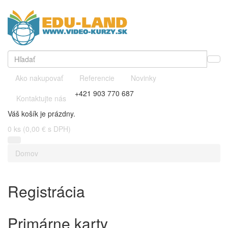
Ako nakupovať
Referencie
Novinky
+421 903 770 687
Kontaktujte nás
Váš košík je prázdny.
0
ks (0,00 € s DPH)
Domov
Registrácia
Primárne karty